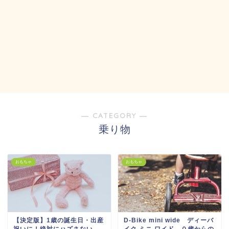
― CATEGORY ―
乗り物
おもちゃ
おもちゃ
【決定版】1歳の誕生日・出産
D-Bike mini wide ディーバ