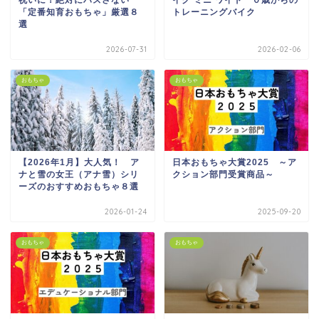
祝いに！絶対にハズさない
イク ミニ ワイド ０歳からの
「定番知育おもちゃ」厳選８
トレーニングバイク
選
2026-07-31
2026-02-06
おもちゃ
おもちゃ
【2026年1月】大人気！ ア
日本おもちゃ大賞2025 ～ア
ナと雪の女王（アナ雪）シリ
クション部門受賞商品～
ーズのおすすめおもちゃ８選
2026-01-24
2025-09-20
おもちゃ
おもちゃ