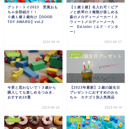
グッド・トイ2023 受賞おも
【１歳２歳】名入れ可！ピア
ちゃ全部紹介！！
ノと鉄琴の２種類が楽しめる
０歳１歳２歳向け【GOOD
森のメロディーメーカー / ス
TOY AWARD】vol.2
ウィートメロディーメーカ
ー Ed.inter（エド・インタ
ー）
2024-06-14
2023-04-27
おもちゃ
おもちゃ
今更と思わないで！３歳から
【2023年最新】２歳の誕生日
購入しても楽しめるつみき、
プレゼントにおすすめのおも
おすすめ10選
ちゃ カテゴリ別人気商品
2023-04-20
2023-04-14
おもちゃ
おもちゃ