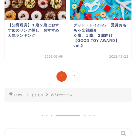
【知育玩具】１歳２歳におす
グッド・トイ2022 受賞おも
すめのリング挿し おすすめ
ちゃ全部紹介！！
人気ランキング
０歳、１歳、２歳向け
【GOOD TOY AWARD】
vol.2
2023-03-09
2022-12-22
1
2
HOME
おもちゃ
名入れサービス