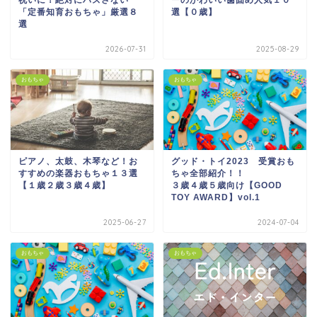
祝いに！絶対にハズさない
ーのかわいい歯固め人気１０
「定番知育おもちゃ」厳選８
選【０歳】
選
2026-07-31
2025-08-29
おもちゃ
おもちゃ
ピアノ、太鼓、木琴など！お
グッド・トイ2023 受賞おも
すすめの楽器おもちゃ１３選
ちゃ全部紹介！！
【１歳２歳３歳４歳】
３歳４歳５歳向け【GOOD
TOY AWARD】vol.1
2025-06-27
2024-07-04
おもちゃ
おもちゃ