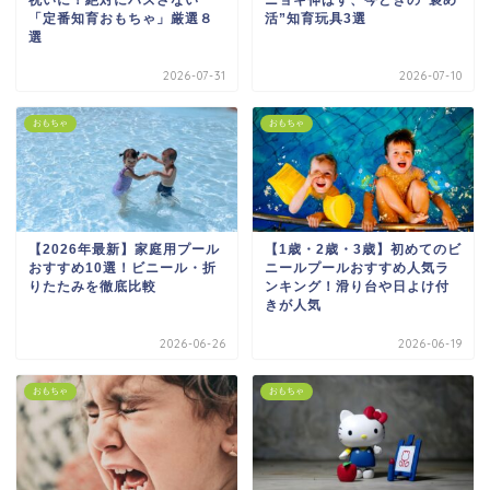
祝いに！絶対にハズさない
ニョキ伸ばす、今どきの“褒め
「定番知育おもちゃ」厳選８
活”知育玩具3選
選
2026-07-31
2026-07-10
おもちゃ
おもちゃ
【2026年最新】家庭用プール
【1歳・2歳・3歳】初めてのビ
おすすめ10選！ビニール・折
ニールプールおすすめ人気ラ
りたたみを徹底比較
ンキング！滑り台や日よけ付
きが人気
2026-06-26
2026-06-19
おもちゃ
おもちゃ