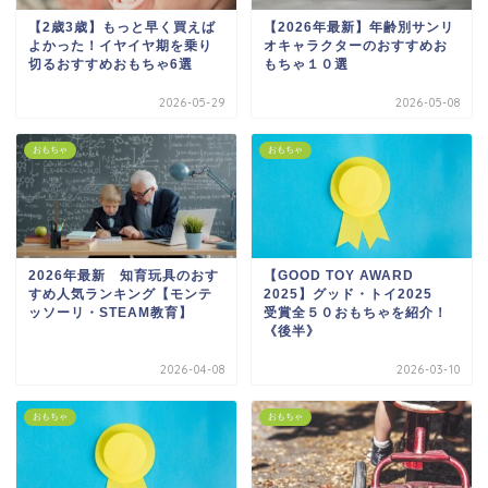
【2歳3歳】もっと早く買えば
【2026年最新】年齢別サンリ
よかった！イヤイヤ期を乗り
オキャラクターのおすすめお
切るおすすめおもちゃ6選
もちゃ１０選
2026-05-29
2026-05-08
おもちゃ
おもちゃ
2026年最新 知育玩具のおす
【GOOD TOY AWARD
すめ人気ランキング【モンテ
2025】グッド・トイ2025
ッソーリ・STEAM教育】
受賞全５０おもちゃを紹介！
《後半》
2026-04-08
2026-03-10
おもちゃ
おもちゃ