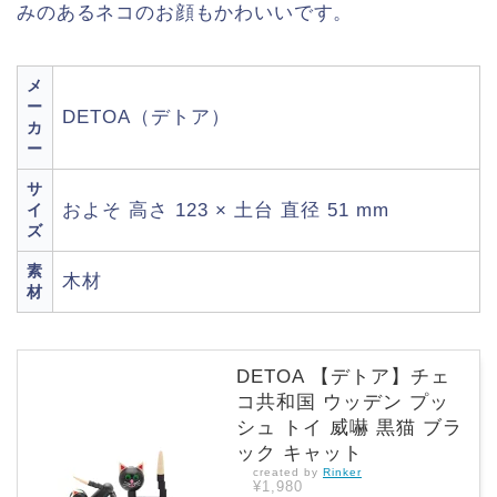
みのあるネコのお顔もかわいいです。
メ
ー
DETOA（デトア）
カ
ー
サ
およそ 高さ 123 × 土台 直径 51 mm
イ
ズ
素
木材
材
DETOA 【デトア】チェ
コ共和国 ウッデン プッ
シュ トイ 威嚇 黒猫 ブラ
ック キャット
created by
Rinker
¥1,980