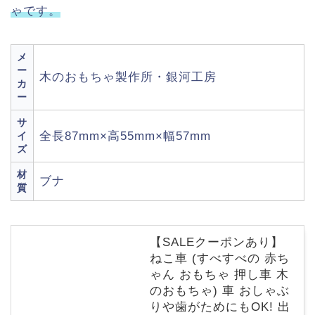
ゃです。
メ
ー
木のおもちゃ製作所・銀河工房
カ
ー
サ
全長87mm×高55mm×幅57mm
イ
ズ
材
ブナ
質
【SALEクーポンあり】
ねこ車 (すべすべの 赤ち
ゃん おもちゃ 押し車 木
のおもちゃ) 車 おしゃぶ
りや歯がためにもOK! 出