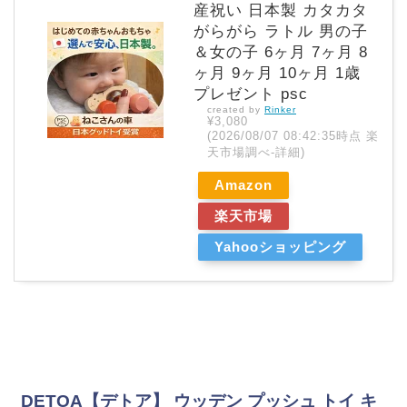
産祝い 日本製 カタカタ
がらがら ラトル 男の子
＆女の子 6ヶ月 7ヶ月 8
ヶ月 9ヶ月 10ヶ月 1歳
プレゼント psc
created by
Rinker
¥3,080
(2026/08/07 08:42:35時点 楽
天市場調べ-
詳細)
Amazon
楽天市場
Yahooショッピング
DETOA【デトア】 ウッデン プッシュ トイ キ