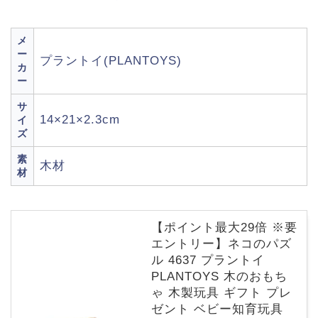
メ
ー
プラントイ(PLANTOYS)
カ
ー
サ
14×21×2.3cm
イ
ズ
素
木材
材
【ポイント最大29倍 ※要
エントリー】ネコのパズ
ル 4637 プラントイ
PLANTOYS 木のおもち
ゃ 木製玩具 ギフト プレ
ゼント ベビー知育玩具