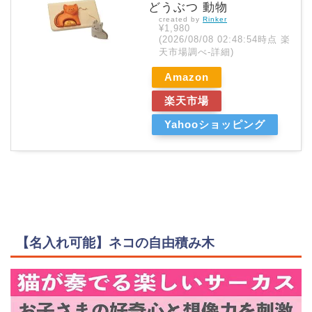
どうぶつ 動物
created by
Rinker
¥1,980
(2026/08/08 02:48:54時点 楽
天市場調べ-
詳細)
Amazon
楽天市場
Yahooショッピング
【名入れ可能】ネコの自由積み木