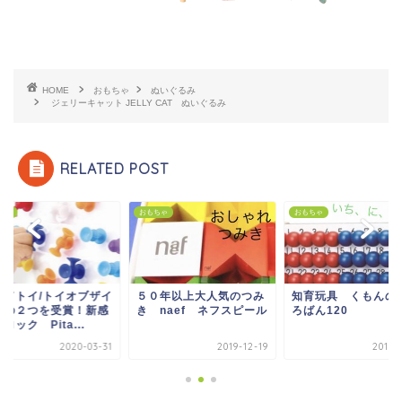
HOME
おもちゃ
ぬいぐるみ
ジェリーキャット JELLY CAT ぬいぐるみ
RELATED POST
ちゃ
おもちゃ
おもちゃ
ッドトイ/トイオブザイ
５０年以上大人気のつみ
知育玩具 くもんの
ーの２つを受賞！新感
き naef ネフスピール
ろばん120
ロック Pita...
2020-03-31
2019-12-19
2019-