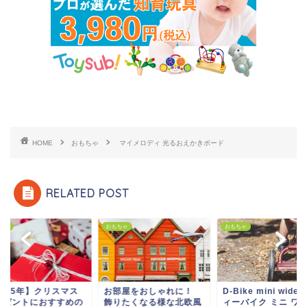
HOME
おもちゃ
マイメロディ 光るおえかきボード
RELATED POST
ちゃ
おもちゃ
おもちゃ
2025年】クリスマス
お部屋をおしゃれに！
D-Bike mini wide
レゼントにおすすめの
飾りたくなる様な北欧風
ィーバイク ミニ ワ