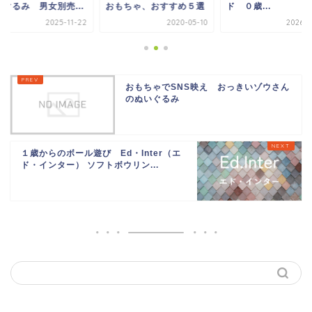
いぐるみ 男女別売...
おもちゃ、おすすめ５選
ド ０歳...
2025-11-22
2020-05-10
2026-0
おもちゃでSNS映え おっきいゾウさん
のぬいぐるみ
１歳からのボール遊び Ed・Inter（エ
ド・インター） ソフトボウリン...