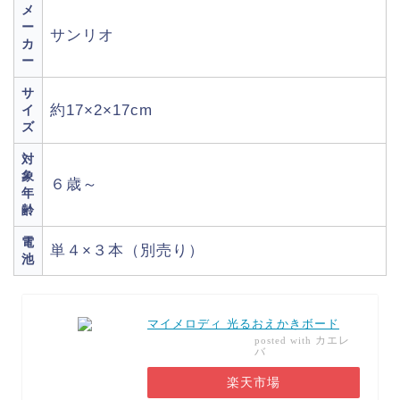
メ
ー
サンリオ
カ
ー
サ
約17×2×17cm
イ
ズ
対
象
６歳～
年
齢
電
単４×３本（別売り）
池
マイメロディ 光るおえかきボード
カエレ
posted with
バ
楽天市場