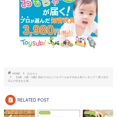
HOME
おもちゃ
【1歳・2歳・3歳】初めてのビニールプールおすすめ人気ランキング！滑り台や
日よけ付きが人気
RELATED POST
ちゃ
おもちゃ
おもちゃ