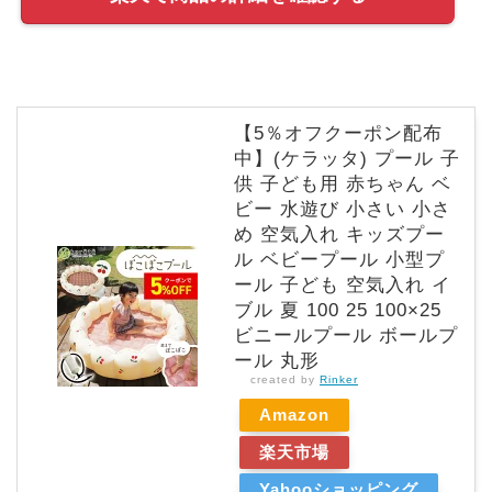
【5％オフクーポン配布
中】(ケラッタ) プール 子
供 子ども用 赤ちゃん ベ
ビー 水遊び 小さい 小さ
め 空気入れ キッズプー
ル ベビープール 小型プ
ール 子ども 空気入れ イ
ブル 夏 100 25 100×25
ビニールプール ボールプ
ール 丸形
created by
Rinker
Amazon
楽天市場
Yahooショッピング