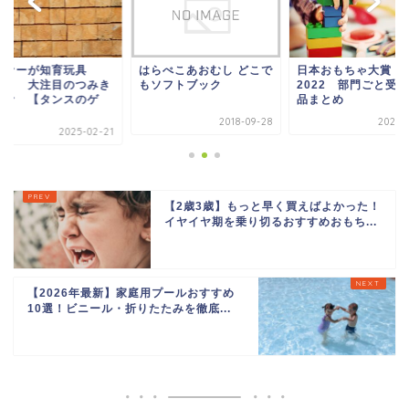
らぺこあおむし どこで
日本おもちゃ大賞
ソファーが知育玩具
ソフトブック
2022 部門ごと受賞商
に！？ 大注目のつ
品まとめ
ソファ 【タンスの
ン】
2018-09-28
2023-05-11
2025-0
【2歳3歳】もっと早く買えばよかった！
イヤイヤ期を乗り切るおすすめおもち...
【2026年最新】家庭用プールおすすめ
10選！ビニール・折りたたみを徹底...