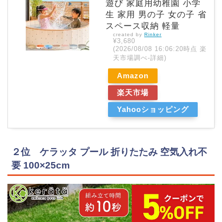
遊び 家庭用幼稚園 小学
生 家用 男の子 女の子 省
スペース収納 軽量
created by
Rinker
¥3,680
(2026/08/08 16:06:20時点 楽
天市場調べ-
詳細)
Amazon
楽天市場
Yahooショッピング
２位 ケラッタ プール 折りたたみ 空気入れ不
要 100×25cm