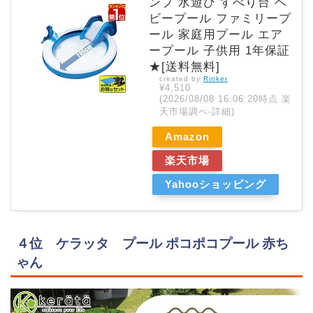
ンプ 水遊び すべり台 ベ
ビープール ファミリープ
ール 家庭用プール エア
ープール 子供用 1年保証
★[送料無料]
created by
Rinker
¥4,510
(2026/08/08 16:06:20時点 楽
天市場調べ-
詳細)
Amazon
楽天市場
Yahooショッピング
４位 ケラッタ プール ポコポコプール 赤ち
ゃん