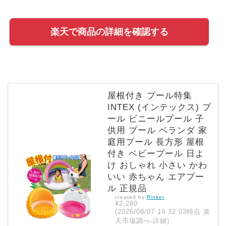
楽天で商品の詳細を確認する
屋根付き プール特集
INTEX (インテックス) プ
ール ビニールプール 子
供用 プール ベランダ 家
庭用プール 長方形 屋根
付き ベビープール 日よ
け おしゃれ 小さい かわ
いい 赤ちゃん エアプー
ル 正規品
created by
Rinker
¥2,280
(2026/08/07 19:32:03時点 楽
天市場調べ-
詳細)