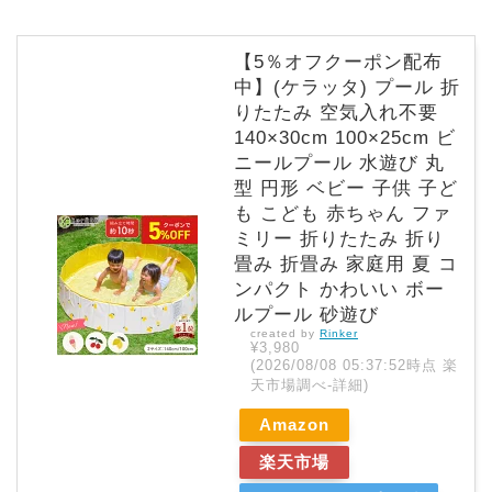
【5％オフクーポン配布
中】(ケラッタ) プール 折
りたたみ 空気入れ不要
140×30cm 100×25cm ビ
ニールプール 水遊び 丸
型 円形 ベビー 子供 子ど
も こども 赤ちゃん ファ
ミリー 折りたたみ 折り
畳み 折畳み 家庭用 夏 コ
ンパクト かわいい ボー
ルプール 砂遊び
created by
Rinker
¥3,980
(2026/08/08 05:37:52時点 楽
天市場調べ-
詳細)
Amazon
楽天市場