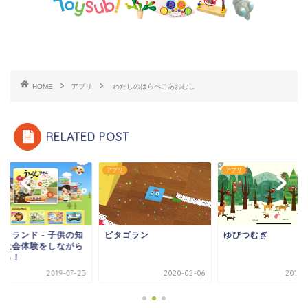
HOME
アプリ
わたしのはらぺこあおむし
RELATED POST
リ
アプリ
アプリ
っこランド - 子供の知
ピタゴラン
ゆびつむぎ
・社会体験をしながら
べる！
2019-07-25
2020-02-06
2019-