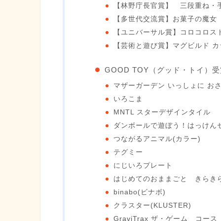
【林野庁長官賞】 三段重ね・
【多世代交流賞】お菓子の魔女
【ユニバーサル賞】コロコロス
【芸術と遊び賞】マグビルド カラ
GOOD TOY（グッド・トイ）
マザーガーデン いっしょに お
いろこま
MNTL スターデザインタイル
ダンボールで遊ぼう！はっけん
つながるアニマル(カラー)
テグミー
にじいろプレート
はじめてのおままごと きらき
binabo(ビナボ)
クラスター(KLUSTER)
GraviTrax ザ・ゲーム コース