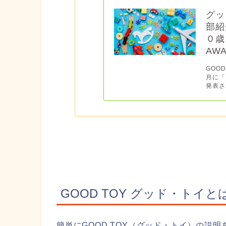
グッ
部紹
０歳
AWA
GOO
月に「
発表さ
GOOD TOY グッド・トイと
簡単にGOOD TOY（グッド・トイ）の説明