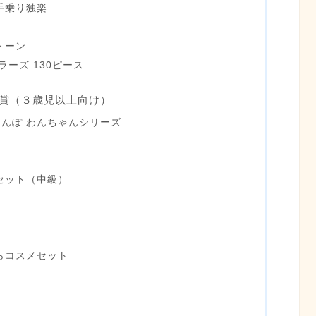
手乗り独楽
トーン
ーズ 130ピース
受賞（３歳児以上向け）
さんぽ わんちゃんシリーズ
セット（中級）
らコスメセット