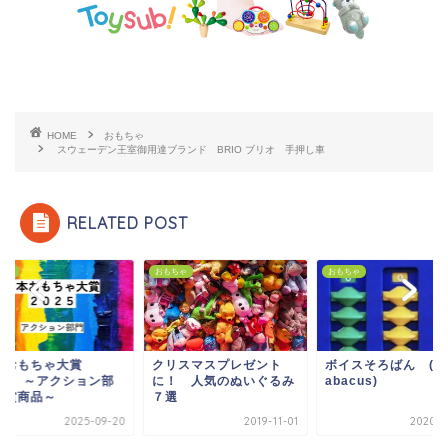
HOME
おもちゃ
スウェーデン王室御用達ブランド BRIO ブリオ 手押し車
RELATED POST
ちゃ
おもちゃ
おもちゃ
本おもちゃ大賞
クリスマスプレゼント
ボイスそろばん (Vo
025 ～アクション部
に！ 人気のぬいぐるみ
abacus)
受賞商品～
７選
2025-09-20
2019-11-01
2020-0