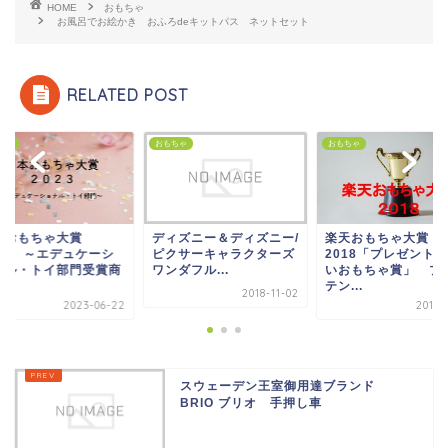
HOME
おもちゃ
お風呂でお絵かき おふろdeキットパス ネットセット
RELATED POST
ちゃ
おもちゃ
おもちゃ
本おもちゃ大賞
ディズニー＆ディズニー/
楽天おもちゃ大賞
023 ～エデュケーシ
ピクサーキャラクターズ
2018「プレゼント
ナル・トイ部門受賞商
ワンダフル...
いおもちゃ賞」 プ
～
テン...
2018-11-02
2023-06-22
2018-
スウェーデン王室御用達ブランド
BRIO ブリオ 手押し車