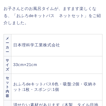
お子さんとのお風呂タイムが、ますます楽しくな
る、「おふろdeキットパス ネットセット」をご紹
介しました。
メ
ー
日本理科学工業株式会社
カ
ー
サ
33cm×21cm
イ
ズ
セ
ッ
おふろdeキットパス6色・吸盤:2個・収納ネ
ト
ット:1枚・スポンジ:1個
内
容
消せない素材があります（木製、タイル目地