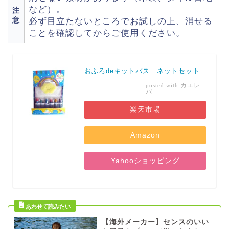
など）。
注
意
必ず目立たないところでお試しの上、消せる
ことを確認してからご使用ください。
おふろdeキットパス ネットセット
カエレ
posted with
バ
楽天市場
Amazon
Yahooショッピング
【海外メーカー】センスのいい