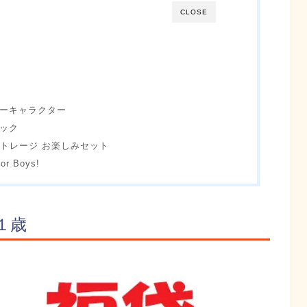
CLOSE
ズニーキャラクター
パック
ストレージ お楽しみセット
 Boys!
 １歳