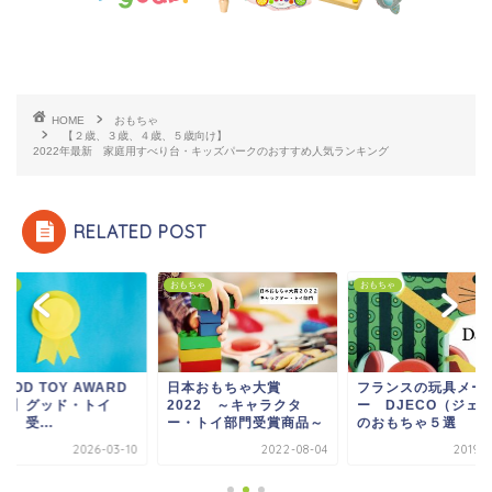
HOME
おもちゃ
【２歳、３歳、４歳、５歳向け】
2022年最新 家庭用すべり台・キッズパークのおすすめ人気ランキング
RELATED POST
ちゃ
おもちゃ
おもちゃ
本おもちゃ大賞
フランスの玩具メーカ
【GOOD TOY AWA
022 ～キャラクタ
ー DJECO（ジェコ）
2025】グッド・トイ
・トイ部門受賞商品～
のおもちゃ５選
2025 受...
2022-08-04
2019-06-20
2026-0