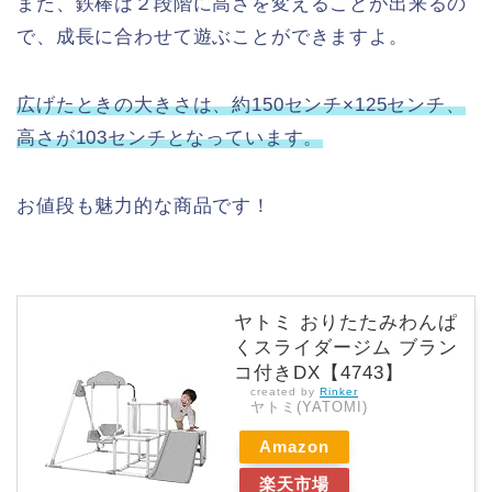
また、鉄棒は２段階に高さを変えることが出来るの
で、成長に合わせて遊ぶことができますよ。
広げたときの大きさは、約150センチ×125センチ、
高さが103センチとなっています。
お値段も魅力的な商品です！
ヤトミ おりたたみわんぱ
くスライダージム ブラン
コ付きDX【4743】
created by
Rinker
ヤトミ(YATOMI)
Amazon
楽天市場