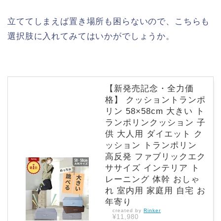
立ててしまえば置き場所も困らないので、こちらも
選択肢に入れてみてはいかがでしょうか。
【新発売記念・全力価
格】 クッショントランポ
リン 58×58cm 大きい ト
ランポリンクッション 子
供 大人用 ダイエット ク
ッション トランポリン
高反発 ファブリックエク
ササイズ インテリア ト
レーニング 体幹 おしゃ
れ 室内用 家庭用 自宅 お
年寄り
created by
Rinker
¥11,980