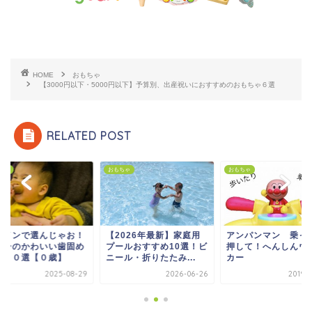
HOME
おもちゃ
【3000円以下・5000円以下】予算別、出産祝いにおすすめのおもちゃ６選
RELATED POST
ちゃ
おもちゃ
おもちゃ
2026年最新】家庭用
アンパンマン 乗って！
デザインで選んじゃ
ールおすすめ10選！ビ
押して！へんしんウォー
ベビーのかわいい歯
ル・折りたたみ...
カー
人気１０選【０歳】
2026-06-26
2019-07-24
2025-0