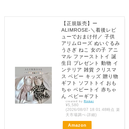
【正規販売】ー
ALIMROSE-＼着後レビ
ューでおまけ付／ 子供
アリムローズ ぬいぐるみ
うさぎ ねこ 女の子 アニ
マル ファーストトイ 誕
生日 プレゼント 動物 イ
ンテリア 雑貨 クリスマ
ス ベビー キッズ 贈り物
ギフト ソフトトイ おも
ちゃ ベビートイ 赤ちゃ
ん ベビーギフト
created by
Rinker
¥5,580
(2026/08/07 18:01:48時点 楽
天市場調べ-
詳細)
Amazon