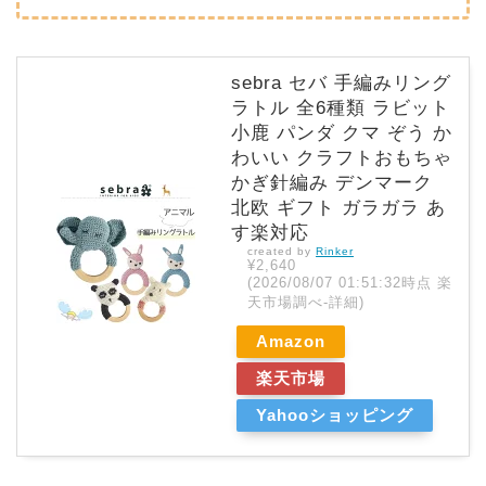
sebra セバ 手編みリング
ラトル 全6種類 ラビット
小鹿 パンダ クマ ぞう か
わいい クラフトおもちゃ
かぎ針編み デンマーク
北欧 ギフト ガラガラ あ
す楽対応
created by
Rinker
¥2,640
(2026/08/07 01:51:32時点 楽
天市場調べ-
詳細)
Amazon
楽天市場
Yahooショッピング