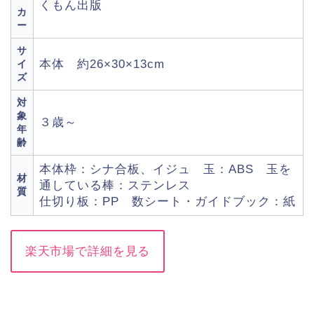
くもん出版
カ
ー
サ
本体 約26×30×13cm
イ
ズ
対
象
３歳～
年
齢
本体枠：シナ合板、イジュ 玉：ABS 玉を
材
通している棒：ステンレス
質
仕切り板：PP 数シート・ガイドブック：紙
楽天市場で詳細を見る