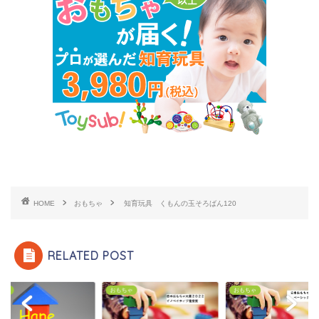
HOME
おもちゃ
知育玩具 くもんの玉そろばん120
RELATED POST
ちゃ
おもちゃ
おもちゃ