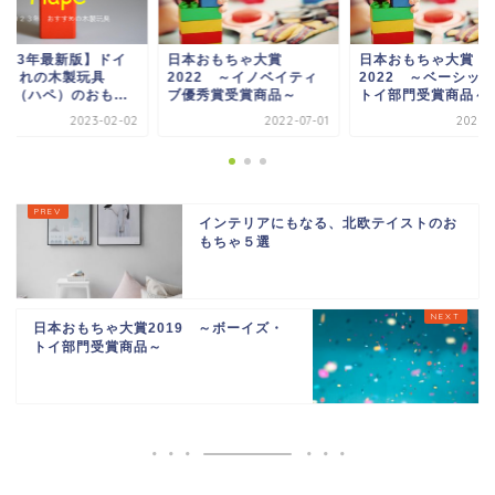
2023年最新版】ドイ
日本おもちゃ大賞
日本おもちゃ大賞
生まれの木製玩具
2022 ～イノベイティ
2022 ～ベーシッ
pe（ハペ）のおも...
ブ優秀賞受賞商品～
トイ部門受賞商品～
2023-02-02
2022-07-01
2022-0
インテリアにもなる、北欧テイストのお
もちゃ５選
日本おもちゃ大賞2019 ～ボーイズ・
トイ部門受賞商品～