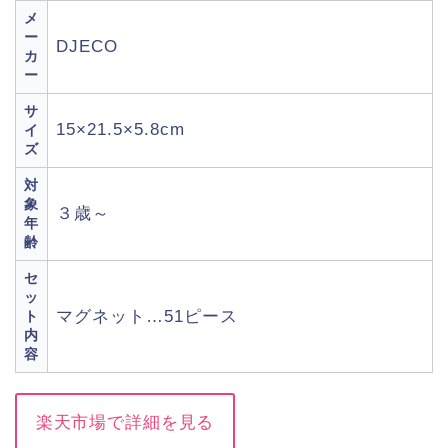
メ
ー
DJECO
カ
ー
サ
15×21.5×5.8cm
イ
ズ
対
象
３歳～
年
齢
セ
ッ
マグネット…51ピース
ト
内
容
楽天市場で詳細を見る