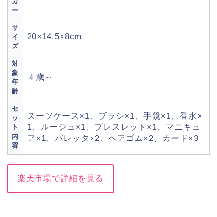
カ
ー
サ
20×14.5×8cm
イ
ズ
対
象
４歳～
年
齢
セ
スーツケース×1、ブラシ×1、手鏡×1、香水×
ッ
1、ルージュ×1、ブレスレット×1、マニキュ
ト
内
ア×1、バレッタ×2、ヘアゴム×2、カード×3
容
楽天市場で詳細を見る