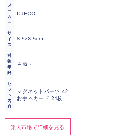
メ
ー
DJECO
カ
ー
サ
8.5×8.5cm
イ
ズ
対
象
４歳～
年
齢
セ
ッ
マグネットパーツ 42
ト
お手本カード 24枚
内
容
楽天市場で詳細を見る