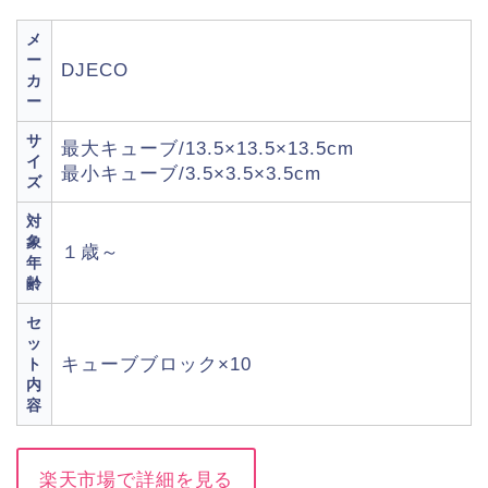
メ
ー
DJECO
カ
ー
サ
最大キューブ/13.5×13.5×13.5cm
イ
最小キューブ/3.5×3.5×3.5cm
ズ
対
象
１歳～
年
齢
セ
ッ
キューブブロック×10
ト
内
容
楽天市場で詳細を見る