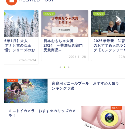
ちゃ
おもちゃ
おもちゃ
本おもちゃ大賞
2026年最新 知育玩具
【2026年1月】大人
024 ～共遊玩具部門
のおすすめ人気ランキン
気！ アナと雪の女
賞商品～
グ【モンテッソーリ・...
（アナ雪）シリーズ
す...
2024-11-28
2026-04-08
2026-0
家庭用ビニールプール おすすめ人気ラ
ンキング６選
ミニトイカメラ おすすめのキッズカメ
ラ！