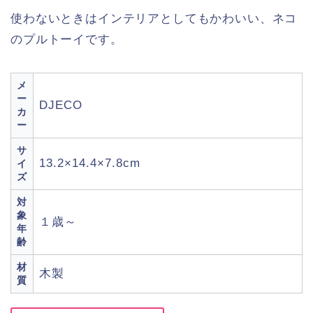
使わないときはインテリアとしてもかわいい、ネコ
のプルトーイです。
メ
ー
DJECO
カ
ー
サ
13.2×14.4×7.8cm
イ
ズ
対
象
１歳～
年
齢
材
木製
質