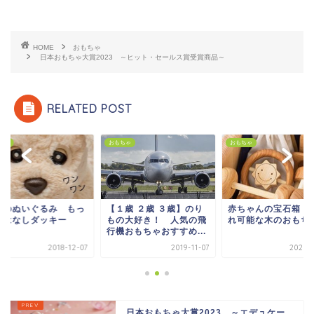
HOME
おもちゃ
日本おもちゃ大賞2023 ～ヒット・セールス賞受賞商品～
RELATED POST
ちゃ
おもちゃ
おもちゃ
１歳 ２歳 ３歳】のり
赤ちゃんの宝石箱 名入
癒しのぬいぐるみ 
の大好き！ 人気の飛
れ可能な木のおもちゃ
とおはなしダッキー
機おもちゃおすすめ...
2019-11-07
2020-03-13
2018-
日本おもちゃ大賞2023 ～エデュケー