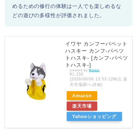
めるための修行の体験は一人でも楽しめるな
どの遊びの多様性が評価されました。
イワヤ カンフーパペット
ハスキー カンフ-パペツ
トハスキ- [カンフ-パペツ
トハスキ-]
created by
Rinker
¥1,150
(2026/08/06 13:53:12時点 楽
天市場調べ-
詳細)
Amazon
楽天市場
Yahooショッピング